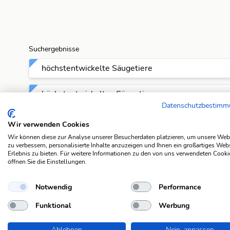
Suchergebnisse
höchstentwickelte Säugetiere
höchstentwickeltes Säugetier
Datenschutzbestim
Ordnung der Säugetiere
Wir verwenden Cookies
Wir können diese zur Analyse unserer Besucherdaten platzieren, um unsere Web
Säugetiergattung
zu verbessern, personalisierte Inhalte anzuzeigen und Ihnen ein großartiges Web
Erlebnis zu bieten. Für weitere Informationen zu den von uns verwendeten Cooki
öffnen Sie die Einstellungen.
Sohlengänger
Notwendig
Performance
Tiergattung
Funktional
Werbung
Anagramme
Ablehnen
Nein, anpassen