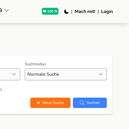
B
|
Mach mit!
|
Login
❤️ 100 %
Suchmodus
n
Neue Suche
Suchen