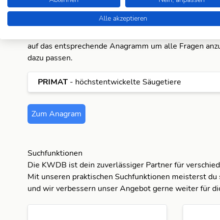
Für die Antwort "Primaten" gibt es aktuell ein Anagr
Alle akzeptieren
Datenbank. Pro Anagramm zeigen wir dir eine passend
Lösung an. Wenn du alle Lösungen sehen möchtest, kl
auf das entsprechende Anagramm um alle Fragen anzu
dazu passen.
PRIMAT
- höchstentwickelte Säugetiere
Zum Anagram
Suchfunktionen
Die KWDB ist dein zuverlässiger Partner für verschie
Mit unseren praktischen Suchfunktionen meisterst du 
und wir verbessern unser Angebot gerne weiter für di