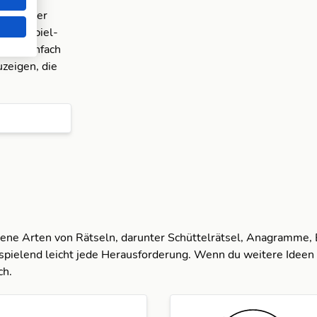
amm in der
e Beispiel-
icke einfach
zeigen, die
dene Arten von Rätseln, darunter Schüttelrätsel, Anagramme,
spielend leicht jede Herausforderung. Wenn du weitere Ideen 
ch.