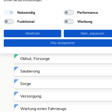
öffnen Sie die Einstellungen.
Instandhaltung
Notwendig
Performance
Krankenbetreuung
Funktional
Werbung
Kultur
Ablehnen
Nein, anpassen
Alle akzeptieren
lenkende Eingriffe im Wald
Obhut, Fürsorge
Säuberung
Sorge
Versorgung
Wartung eines Fahrzeugs