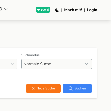
B
|
Mach mit!
|
Login
❤️ 100 %
Suchmodus
?
Neue Suche
Suchen