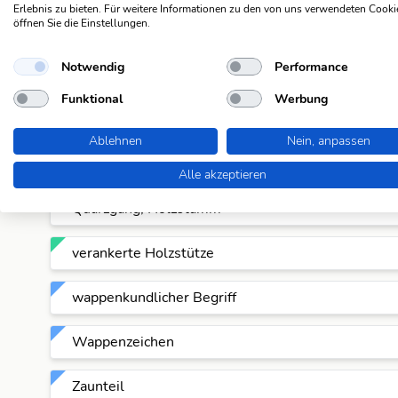
Erlebnis zu bieten. Für weitere Informationen zu den von uns verwendeten Cooki
öffnen Sie die Einstellungen.
Holzstütze
Notwendig
Performance
indian. Totemträger
Funktional
Werbung
Pflock
Ablehnen
Nein, anpassen
Pfosten
Alle akzeptieren
Quarzgang, Holzstamm
verankerte Holzstütze
wappenkundlicher Begriff
Wappenzeichen
Zaunteil