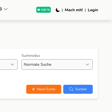
B
|
Mach mit!
|
Login
❤️ 100 %
Suchmodus
?
Neue Suche
Suchen