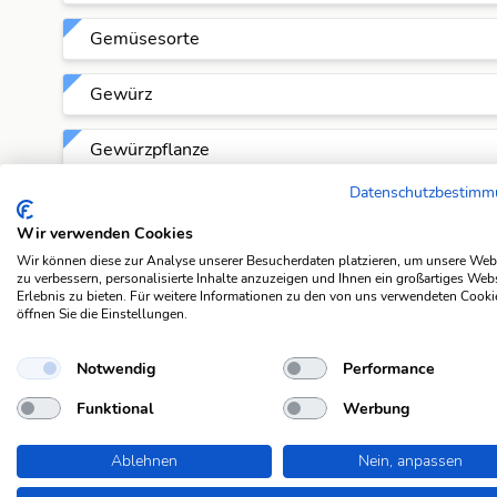
Gemüsesorte
Gewürz
Gewürzpflanze
Datenschutzbestim
Gewürzschote
Wir verwenden Cookies
Küchengewürz
Wir können diese zur Analyse unserer Besucherdaten platzieren, um unsere Web
zu verbessern, personalisierte Inhalte anzuzeigen und Ihnen ein großartiges Web
Erlebnis zu bieten. Für weitere Informationen zu den von uns verwendeten Cooki
Mausholz
öffnen Sie die Einstellungen.
Notwendig
Performance
Nachtschattenfruchtgemüse
Funktional
Werbung
Nachtschattengewächs
Ablehnen
Nein, anpassen
Peperoni