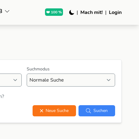
B
|
Mach mit!
|
Login
❤️ 100 %
Suchmodus
n?
Neue Suche
Suchen