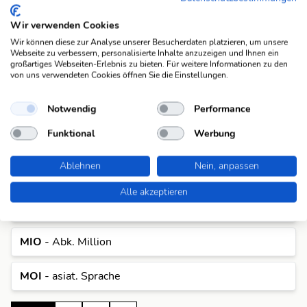
Wallfahrtsort in China
Omi (3)
Wir verwenden Cookies
Wir können diese zur Analyse unserer Besucherdaten platzieren, um unsere
Webseite zu verbessern, personalisierte Inhalte anzuzeigen und Ihnen ein
Anagramme
großartiges Webseiten-Erlebnis zu bieten. Für weitere Informationen zu den
Für die Antwort "Omi" gibt es aktuell 4 Anagramme in
von uns verwendeten Cookies öffnen Sie die Einstellungen.
der Datenbank. Pro Anagramm zeigen wir dir eine
passende Beispiel-Lösung an. Wenn du alle Lösungen
Notwendig
Performance
sehen möchtest, klicke einfach auf das entsprechende
Funktional
Werbung
Anagramm um alle Fragen anzuzeigen, die dazu passen.
I
Ablehnen
Nein, anpassen
IMO
- Bundesstaat in Nigeria
I
M
Alle akzeptieren
ME
- franz. mir
M
E
MIO
- Abk. Million
E
I
I
MOI
- asiat. Sprache
I
M
M