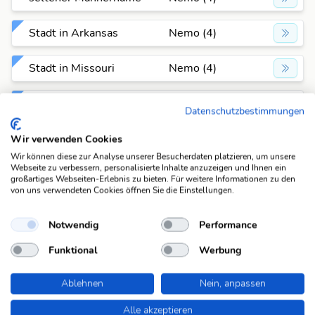
Stadt in Arkansas
Nemo (4)
Stadt in Missouri
Nemo (4)
Stadt in South Dakota
Nemo (4)
Datenschutzbestimmungen
Stadt in Tennessee
Nemo (4)
Wir verwenden Cookies
Wir können diese zur Analyse unserer Besucherdaten platzieren, um unsere
Webseite zu verbessern, personalisierte Inhalte anzuzeigen und Ihnen ein
Stadt in Texas
Nemo (4)
großartiges Webseiten-Erlebnis zu bieten. Für weitere Informationen zu den
von uns verwendeten Cookies öffnen Sie die Einstellungen.
Stadt in Washington
Nemo (4)
Notwendig
Performance
techn.
Funktional
Nemo (4)
Werbung
Widerstandsgruppe
Ablehnen
Nein, anpassen
Tricktintenfisch
Nemo (4)
Alle akzeptieren