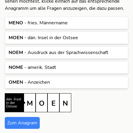
sehen möchtest, klicke einfach auf das entsprechende
Anagramm um alle Fragen anzuzeigen, die dazu passen.
M
MENO
- fries. Männername
N
M
MOEN
- dän. Insel in der Ostsee
O
N
NOEM
- Ausdruck aus der Sprachwissenschaft
E
M
O
NOME
- amerik. Stadt
M
N
E
OMEN
- Anzeichen
N
O
M
M
Ausdruck aus der
O
E
Sprachwissenschaft
N
N
M
O
Zum Anagram
O