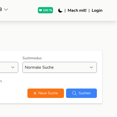
B
|
Mach mit!
|
Login
❤️ 100 %
Suchmodus
n
Neue Suche
Suchen