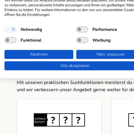
Wir können diese zur Analyse unserer Besucherdaten platzieren, um unsere Web
zu verbessern, personalisierte Inhalte anzuzeigen und Ihnen ein großartiges Web
Erlebnis zu bieten. Für weitere Informationen zu den von uns verwendeten Cooki
öffnen Sie die Einstellungen.
Suchergebnisse
Notwendig
Performance
schwed. Käsesorte, Käseart
Funktional
Werbung
Ablehnen
Nein, anpassen
Alle akzeptieren
Suchfunktionen
Die KWDB ist dein zuverlässiger Partner für verschie
Mit unseren praktischen Suchfunktionen meisterst du 
und wir verbessern unser Angebot gerne weiter für di