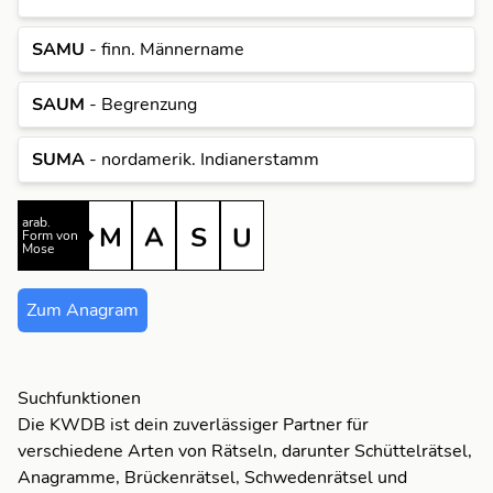
S
S
M
SAMU
- finn. Männername
U
U
S
SAUM
- Begrenzung
A
A
U
SUMA
- nordamerik. Indianerstamm
M
A
M
A
S
arab.
M
S
Form von
M
Mose
U
S
U
S
Zum Anagram
U
U
A
Suchfunktionen
Die KWDB ist dein zuverlässiger Partner für
verschiedene Arten von Rätseln, darunter Schüttelrätsel,
M
Anagramme, Brückenrätsel, Schwedenrätsel und