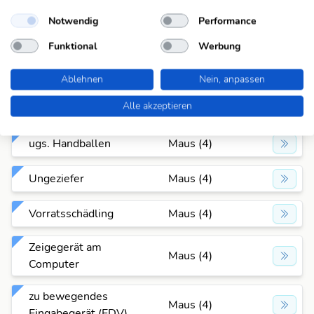
Notwendig
Performance
schweiz. Zirkus
Maus (4)
Funktional
Werbung
Tierkrankheit
Maus (4)
Ablehnen
Nein, anpassen
Trickfigur von H. van
Maus (4)
Alle akzeptieren
Veen
ugs. Handballen
Maus (4)
Ungeziefer
Maus (4)
Vorratsschädling
Maus (4)
Zeigegerät am
Maus (4)
Computer
zu bewegendes
Maus (4)
Eingabegerät (EDV)