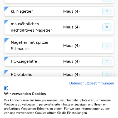
kl. Nagetier
Maus (4)
mausähnliches
Maus (4)
nachtaktives Nagetier
Nagetier mit spitzer
Maus (4)
Schnauze
PC-Zeigehilfe
Maus (4)
PC-Zubehör
Maus (4)
Datenschutzbestimmungen
Säugetier
Maus (4)
Wir verwenden Cookies
schädliches Nagetier
Maus (4)
Wir können diese zur Analyse unserer Besucherdaten platzieren, um unsere
Webseite zu verbessern, personalisierte Inhalte anzuzeigen und Ihnen ein
großartiges Webseiten-Erlebnis zu bieten. Für weitere Informationen zu den
von uns verwendeten Cookies öffnen Sie die Einstellungen.
schädliches Säugetier
Maus (4)