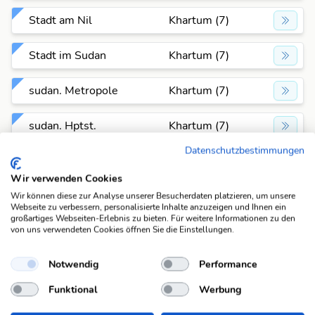
Stadt am Nil
Khartum (7)
Stadt im Sudan
Khartum (7)
sudan. Metropole
Khartum (7)
sudan. Hptst.
Khartum (7)
Datenschutzbestimmungen
sudan. Stadt
Khartum (7)
Wir verwenden Cookies
Wir können diese zur Analyse unserer Besucherdaten platzieren, um unsere
Anagramme
Webseite zu verbessern, personalisierte Inhalte anzuzeigen und Ihnen ein
großartiges Webseiten-Erlebnis zu bieten. Für weitere Informationen zu den
Für die Antwort "Khartum" gibt es aktuell ein Anagramm
von uns verwendeten Cookies öffnen Sie die Einstellungen.
in der Datenbank. Pro Anagramm zeigen wir dir eine
passende Beispiel-Lösung an. Wenn du alle Lösungen
Notwendig
Performance
sehen möchtest, klicke einfach auf das entsprechende
Anagramm um alle Fragen anzuzeigen, die dazu passen.
Funktional
Werbung