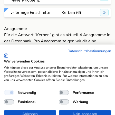
Mayen-Koblenz
v-förmige Einschnitte
Kerben (6)
Anagramme
Für die Antwort "Kerben" gibt es aktuell 4 Anagramme in
der Datenbank. Pro Anagramm zeigen wir dir eine
passende Beispiel-Lösung an. Wenn du alle Lösungen
Datenschutzbestimmungen
sehen möchtest, klicke einfach auf das entsprechende
Anagramm um alle Fragen anzuzeigen, die dazu passen.
Wir verwenden Cookies
Wir können diese zur Analyse unserer Besucherdaten platzieren, um unsere
BERKEN
- Ort im Bezirk Wangen
Webseite zu verbessern, personalisierte Inhalte anzuzeigen und Ihnen ein
großartiges Webseiten-Erlebnis zu bieten. Für weitere Informationen zu den
von uns verwendeten Cookies öffnen Sie die Einstellungen.
BREKEN
- plattdt. brechen
Notwendig
Performance
BRENKE
- dt. Schachmeister, Andreas 1966-
Funktional
Werbung
KEBREN
- griech. Flussgott
Ablehnen
Nein, anpassen