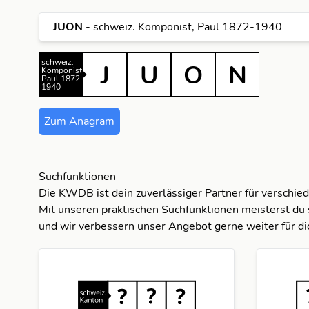
N
J
JUON
- schweiz. Komponist, Paul 1872-1940
O
N
J
schweiz.
J
U
O
N
Komponist,
Paul 1872-
1940
N
U
O
Zum Anagram
O
U
U
Suchfunktionen
Die KWDB ist dein zuverlässiger Partner für verschie
Mit unseren praktischen Suchfunktionen meisterst du 
und wir verbessern unser Angebot gerne weiter für di