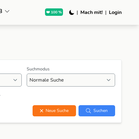
B
|
Mach mit!
|
Login
❤️ 100 %
Suchmodus
?
Neue Suche
Suchen