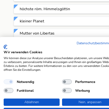
höchste röm. Himmelsgöttin
kleiner Planet
Mutter von Libertas
Datenschutzbestim
Mutter von Mars
Wir verwenden Cookies
Name eines Asteroiden
Wir können diese zur Analyse unserer Besucherdaten platzieren, um unsere Web
zu verbessern, personalisierte Inhalte anzuzeigen und Ihnen ein großartiges Web
Erlebnis zu bieten. Für weitere Informationen zu den von uns verwendeten Cooki
persönl. Schutzgeist einer Frau
öffnen Sie die Einstellungen.
Planetoid, entdeckt 1805
Notwendig
Performance
Funktional
Werbung
röm. Göttin
Ablehnen
Nein, anpassen
röm. Göttin der Ehe