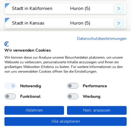
Stadt in Kalifornien
Huron (5)
Stadt in Kansas
Huron (5)
Stadt in New York
Huron (5)
Datenschutzbestimmungen
Wir verwenden Cookies
Stadt in Nordamerika
Huron (5)
Wir können diese zur Analyse unserer Besucherdaten platzieren, um unsere
Webseite zu verbessern, personalisierte Inhalte anzuzeigen und Ihnen ein
Stadt in Ohio
Huron (5)
großartiges Webseiten-Erlebnis zu bieten. Für weitere Informationen zu den
von uns verwendeten Cookies öffnen Sie die Einstellungen.
Stadt in South Dakota
Huron (5)
Notwendig
Performance
Stadt in Süddakota
Huron (5)
Funktional
Werbung
Ablehnen
Nein, anpassen
Stadt in Texas
Huron (5)
Alle akzeptieren
Suchfunktionen