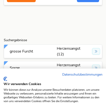
Suchergebnisse
Herzensangst
grosse Furcht
(12)
Herzensangst
Sorge
(12)
Datenschutzbestimmungen
Wir verwenden Cookies
Suchfunktionen
Wir können diese zur Analyse unserer Besucherdaten platzieren, um unsere
Die KWDB ist dein zuverlässiger Partner für
Webseite zu verbessern, personalisierte Inhalte anzuzeigen und Ihnen ein
verschiedene Arten von Rätseln, darunter Schüttelrätsel,
großartiges Webseiten-Erlebnis zu bieten. Für weitere Informationen zu den
von uns verwendeten Cookies öffnen Sie die Einstellungen.
Anagramme, Brückenrätsel, Schwedenrätsel und