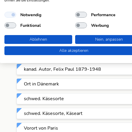
öffnen Sie die Einstellungen.
franz. flacher Strand
Notwendig
Performance
franz. Streik
Funktional
Werbung
ital. Nbfl. des Arno
Ablehnen
Nein, anpassen
Alle akzeptieren
ital. Weinbaugebiet
kanad. Autor, Felix Paul 1879-1948
Ort in Dänemark
schwed. Käsesorte
schwed. Käsesorte, Käseart
Vorort von Paris