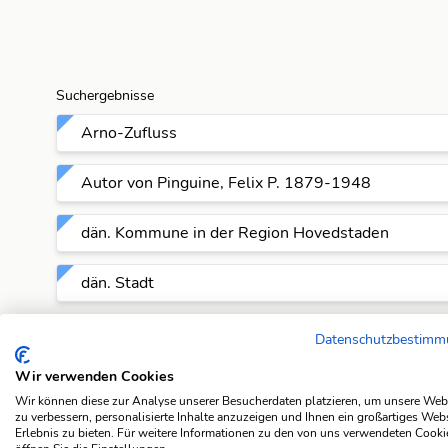
Suchergebnisse
Arno-Zufluss
Autor von Pinguine, Felix P. 1879-1948
dän. Kommune in der Region Hovedstaden
dän. Stadt
dt. Autor, Felix Paul 1879-1948
Datenschutzbestim
Wir verwenden Cookies
dt. Bildhauer, Henning 1954-
Wir können diese zur Analyse unserer Besucherdaten platzieren, um unsere Web
zu verbessern, personalisierte Inhalte anzuzeigen und Ihnen ein großartiges Web
dt. Schriftsteller, Felix Paul 1879-1948
Erlebnis zu bieten. Für weitere Informationen zu den von uns verwendeten Cooki