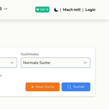
B
|
Mach mit!
|
Login
❤️ 100 %
Suchmodus
n
Neue Suche
Suchen