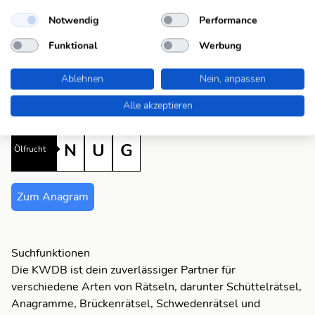
N
Notwendig
Performance
GUN
- engl. Kanone
U
G
Funktional
Werbung
NUG
- Ölfrucht
G
N
Ablehnen
Nein, anpassen
UNG
- dt. Endsilbe
Alle akzeptieren
G
N
U
N
U
G
Ölfrucht
U
N
Zum Anagram
G
U
N
Suchfunktionen
Die KWDB ist dein zuverlässiger Partner für
verschiedene Arten von Rätseln, darunter Schüttelrätsel,
U
Anagramme, Brückenrätsel, Schwedenrätsel und