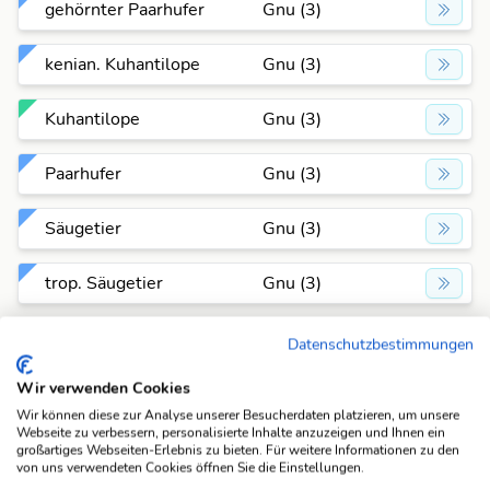
gehörnter Paarhufer
Gnu (3)
kenian. Kuhantilope
Gnu (3)
Kuhantilope
Gnu (3)
Paarhufer
Gnu (3)
Säugetier
Gnu (3)
trop. Säugetier
Gnu (3)
Datenschutzbestimmungen
Anagramme
Für die Antwort "Gnu" gibt es aktuell 3 Anagramme in
Wir verwenden Cookies
der Datenbank. Pro Anagramm zeigen wir dir eine
Wir können diese zur Analyse unserer Besucherdaten platzieren, um unsere
passende Beispiel-Lösung an. Wenn du alle Lösungen
Webseite zu verbessern, personalisierte Inhalte anzuzeigen und Ihnen ein
G
großartiges Webseiten-Erlebnis zu bieten. Für weitere Informationen zu den
sehen möchtest, klicke einfach auf das entsprechende
von uns verwendeten Cookies öffnen Sie die Einstellungen.
Anagramm um alle Fragen anzuzeigen, die dazu passen.