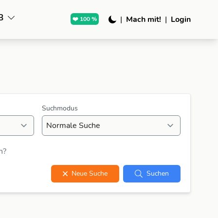
B
|
Mach mit!
|
Login
❤️ 100 %
Suchmodus
n?
Neue Suche
Suchen