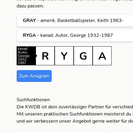
dazu passen.
A
G
GRAY
- amerik. Basketballspieler, Keith 1963-
G
R
G
RYGA
- kanad. Autor, George 1932-1987
G
R
A
R
kanad.
R
Y
G
A
Autor,
George
1932-
1987
A
R
G
Zum Anagram
G
Y
R
R
Y
Suchfunktionen
Die KWDB ist dein zuverlässiger Partner für verschie
Y
Mit unseren praktischen Suchfunktionen meisterst du 
und wir verbessern unser Angebot gerne weiter für di