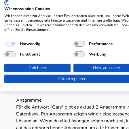
Wir verwenden Cookies
Stadt in Georgia
Wir können diese zur Analyse unserer Besucherdaten platzieren, um unsere Web
zu verbessern, personalisierte Inhalte anzuzeigen und Ihnen ein großartiges Web
Stadt in Indiana
Erlebnis zu bieten. Für weitere Informationen zu den von uns verwendeten Cooki
öffnen Sie die Einstellungen.
Stadt in Minnesota
Notwendig
Performance
Stadt in South Dakota
Funktional
Werbung
Stadt in Texas
Ablehnen
Nein, anpassen
Alle akzeptieren
Stadt in West Virginia
Anagramme
Für die Antwort "Gary" gibt es aktuell 2 Anagramme i
G
Datenbank. Pro Anagramm zeigen wir dir eine passend
Lösung an. Wenn du alle Lösungen sehen möchtest, kl
R
auf das entsprechende Anagramm um alle Fragen anzu