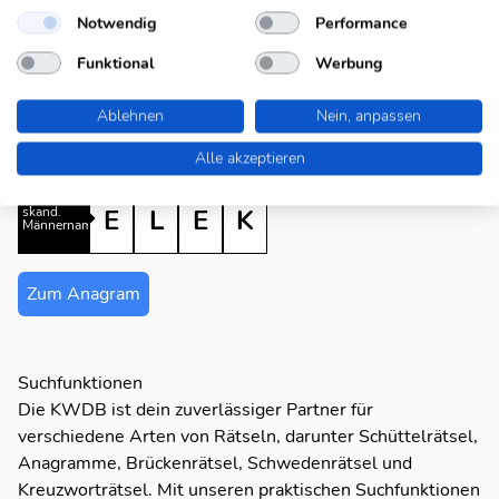
Notwendig
Performance
KEEL
- amerik. Schauspieler, Howard 1919-2004
L
E
K
Funktional
Werbung
KLEE
- Bauhausmitarbeiter, Paul
E
K
L
Ablehnen
Nein, anpassen
LEEK
- engl. Lauch
K
L
E
Alle akzeptieren
skand.
E
L
E
K
Männername
K
K
L
Zum Anagram
L
L
E
Suchfunktionen
Die KWDB ist dein zuverlässiger Partner für
verschiedene Arten von Rätseln, darunter Schüttelrätsel,
K
Anagramme, Brückenrätsel, Schwedenrätsel und
Kreuzworträtsel. Mit unseren praktischen Suchfunktionen