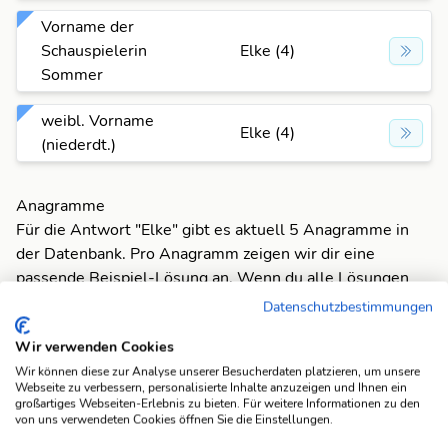
Vorname der
Schauspielerin
Elke (4)
Sommer
weibl. Vorname
Elke (4)
(niederdt.)
Anagramme
Für die Antwort "Elke" gibt es aktuell 5 Anagramme in
der Datenbank. Pro Anagramm zeigen wir dir eine
passende Beispiel-Lösung an. Wenn du alle Lösungen
sehen möchtest, klicke einfach auf das entsprechende
Datenschutzbestimmungen
Anagramm um alle Fragen anzuzeigen, die dazu passen.
Wir verwenden Cookies
Wir können diese zur Analyse unserer Besucherdaten platzieren, um unsere
EKEL
- Abneigung
Webseite zu verbessern, personalisierte Inhalte anzuzeigen und Ihnen ein
E
großartiges Webseiten-Erlebnis zu bieten. Für weitere Informationen zu den
von uns verwendeten Cookies öffnen Sie die Einstellungen.
ELEK
- skand. Männername
K
E