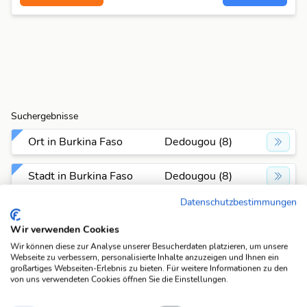
Suchergebnisse
Ort in Burkina Faso
Dedougou (8)
Stadt in Burkina Faso
Dedougou (8)
Datenschutzbestimmungen
Suchfunktionen
Wir verwenden Cookies
Die KWDB ist dein zuverlässiger Partner für
Wir können diese zur Analyse unserer Besucherdaten platzieren, um unsere
verschiedene Arten von Rätseln, darunter Schüttelrätsel,
Webseite zu verbessern, personalisierte Inhalte anzuzeigen und Ihnen ein
Anagramme, Brückenrätsel, Schwedenrätsel und
großartiges Webseiten-Erlebnis zu bieten. Für weitere Informationen zu den
von uns verwendeten Cookies öffnen Sie die Einstellungen.
Kreuzworträtsel. Mit unseren praktischen Suchfunktionen
meisterst du spielend leicht jede Herausforderung. Wenn