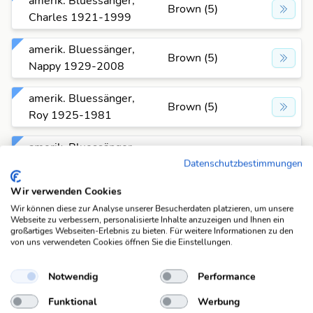
amerik. Bluessänger,
Brown (5)
Charles 1921-1999
amerik. Bluessänger,
Brown (5)
Nappy 1929-2008
amerik. Bluessänger,
Brown (5)
Roy 1925-1981
amerik. Bluessänger,
Brown (5)
Walter 1917-1956
Datenschutzbestimmungen
Wir verwenden Cookies
amerik. Bluessängerin,
Brown (5)
Wir können diese zur Analyse unserer Besucherdaten platzieren, um unsere
Lilllyn 1885-1969
Webseite zu verbessern, personalisierte Inhalte anzuzeigen und Ihnen ein
großartiges Webseiten-Erlebnis zu bieten. Für weitere Informationen zu den
von uns verwendeten Cookies öffnen Sie die Einstellungen.
amerik. Bobfahrer, Ivan
Brown (5)
1908-1963
Notwendig
Performance
amerik. Botaniker,
Funktional
Brown (5)
Werbung
Addison 1830-1913