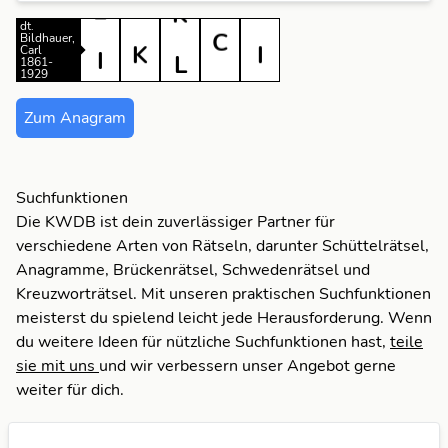
R
R
C
M
dt.
Bildhauer,
E
S
S
E
R
Carl
1861-
1929
I
T
T
H
S
Zum Anagram
A
I
T
C
K
Suchfunktionen
Die KWDB ist dein zuverlässiger Partner für
verschiedene Arten von Rätseln, darunter Schüttelrätsel,
E
L
Anagramme, Brückenrätsel, Schwedenrätsel und
Kreuzworträtsel. Mit unseren praktischen Suchfunktionen
H
M
meisterst du spielend leicht jede Herausforderung. Wenn
du weitere Ideen für nützliche Suchfunktionen hast,
teile
I
R
sie mit uns
und wir verbessern unser Angebot gerne
weiter für dich.
K
S