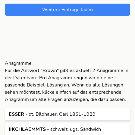
I
I
E
Weitere Einträge laden
A
A
I
C
C
A
E
E
C
H
H
E
Anagramme
Für die Antwort "Brown" gibt es aktuell 2 Anagramme in
I
I
H
der Datenbank. Pro Anagramm zeigen wir dir eine
passende Beispiel-Lösung an. Wenn du alle Lösungen
K
K
E
I
sehen möchtest, klicke einfach auf das entsprechende
Anagramm um alle Fragen anzuzeigen, die dazu passen.
L
L
I
K
ESSER
- dt. Bildhauer, Carl 1861-1929
M
M
A
L
IIKCHLAEMMTS
- schweiz. ugs. Sandwich