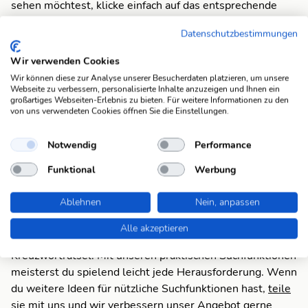
sehen möchtest, klicke einfach auf das entsprechende
Anagramm um alle Fragen anzuzeigen, die dazu passen.
Datenschutzbestimmungen
BOEING
- amerik. Flugzeughersteller
Wir verwenden Cookies
Wir können diese zur Analyse unserer Besucherdaten platzieren, um unsere
GIBEON
- bibl. Kultstätte bei Jerusalem
Webseite zu verbessern, personalisierte Inhalte anzuzeigen und Ihnen ein
großartiges Webseiten-Erlebnis zu bieten. Für weitere Informationen zu den
von uns verwendeten Cookies öffnen Sie die Einstellungen.
Zum Anagram
Notwendig
Performance
Funktional
Werbung
Suchfunktionen
Ablehnen
Nein, anpassen
Die KWDB ist dein zuverlässiger Partner für
verschiedene Arten von Rätseln, darunter Schüttelrätsel,
Alle akzeptieren
Anagramme, Brückenrätsel, Schwedenrätsel und
Kreuzworträtsel. Mit unseren praktischen Suchfunktionen
meisterst du spielend leicht jede Herausforderung. Wenn
du weitere Ideen für nützliche Suchfunktionen hast,
teile
sie mit uns
und wir verbessern unser Angebot gerne