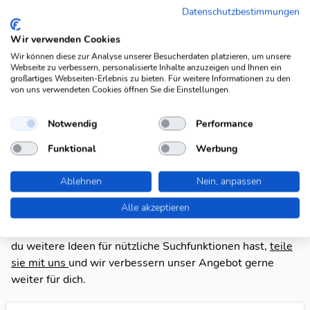
schweiz.
Datenschutzbestimmungen
Blick (5)
Boulevardzeitung
Wir verwenden Cookies
schweiz. Tageszeitung
Blick (5)
Wir können diese zur Analyse unserer Besucherdaten platzieren, um unsere
Webseite zu verbessern, personalisierte Inhalte anzuzeigen und Ihnen ein
großartiges Webseiten-Erlebnis zu bieten. Für weitere Informationen zu den
Zeitung mit
von uns verwendeten Cookies öffnen Sie die Einstellungen.
Blick (5)
Grossauflage
Notwendig
Performance
Suchfunktionen
Funktional
Werbung
Die KWDB ist dein zuverlässiger Partner für
verschiedene Arten von Rätseln, darunter Schüttelrätsel,
Ablehnen
Nein, anpassen
Anagramme, Brückenrätsel, Schwedenrätsel und
Alle akzeptieren
Kreuzworträtsel. Mit unseren praktischen Suchfunktionen
meisterst du spielend leicht jede Herausforderung. Wenn
du weitere Ideen für nützliche Suchfunktionen hast,
teile
sie mit uns
und wir verbessern unser Angebot gerne
weiter für dich.