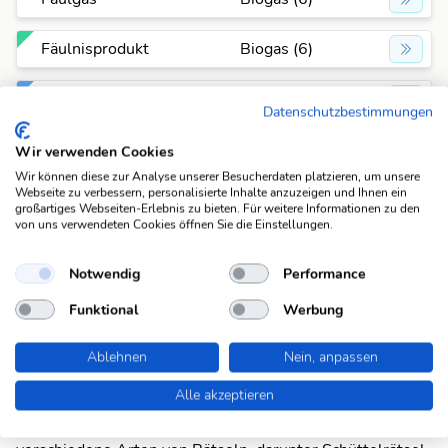
Fäulnisprodukt
Biogas (6)
Gasart
Biogas (6)
Datenschutzbestimmungen
natürlicher Brennstoff
Biogas (6)
Wir verwenden Cookies
Wir können diese zur Analyse unserer Besucherdaten platzieren, um unsere
Webseite zu verbessern, personalisierte Inhalte anzuzeigen und Ihnen ein
natürlicher
Biogas (6)
großartiges Webseiten-Erlebnis zu bieten. Für weitere Informationen zu den
Energieträger
von uns verwendeten Cookies öffnen Sie die Einstellungen.
natürliches
Notwendig
Performance
Biogas (6)
Zersetzungsprodukt
Funktional
Werbung
organ. Heizmaterial
Biogas (6)
Ablehnen
Nein, anpassen
Alle akzeptieren
Suchfunktionen
Die KWDB ist dein zuverlässiger Partner für