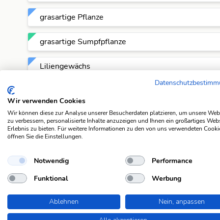
grasartige Pflanze
grasartige Sumpfpflanze
Liliengewächs
Datenschutzbestim
Ordnung der Liliengewächse
Wir verwenden Cookies
Wir können diese zur Analyse unserer Besucherdaten platzieren, um unsere Web
Rusch
zu verbessern, personalisierte Inhalte anzuzeigen und Ihnen ein großartiges Web
Erlebnis zu bieten. Für weitere Informationen zu den von uns verwendeten Cooki
öffnen Sie die Einstellungen.
steifes Sumpfgras
Notwendig
Performance
Sumpfgras
Funktional
Werbung
Sumpfgras zum Flechten
Ablehnen
Nein, anpassen
Sumpfpflanze