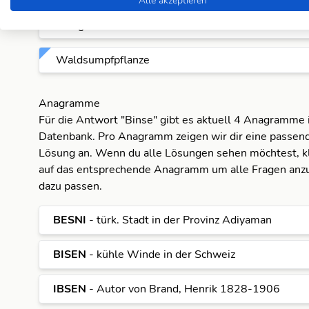
Alle akzeptieren
Ufergras
Waldsumpfpflanze
Anagramme
Für die Antwort "Binse" gibt es aktuell 4 Anagramme 
B
Datenbank. Pro Anagramm zeigen wir dir eine passend
Lösung an. Wenn du alle Lösungen sehen möchtest, kl
I
B
auf das entsprechende Anagramm um alle Fragen anzu
dazu passen.
B
S
I
BESNI
- türk. Stadt in der Provinz Adiyaman
I
B
B
S
BISEN
- kühle Winde in der Schweiz
S
E
I
B
IBSEN
- Autor von Brand, Henrik 1828-1906
B
I
S
E