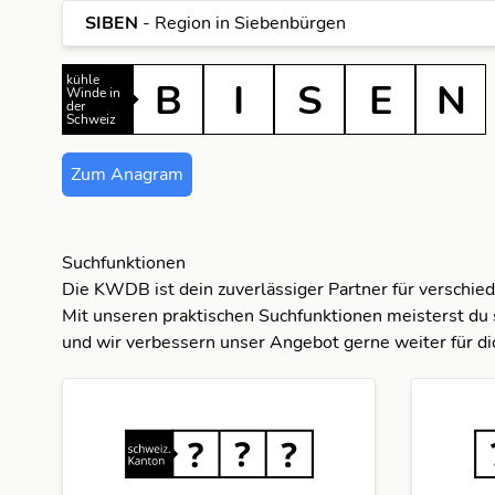
SIBEN
- Region in Siebenbürgen
E
N
B
I
kühle
B
I
S
E
N
Winde in
der
Schweiz
I
N
I
S
Zum Anagram
S
S
N
B
S
Suchfunktionen
Die KWDB ist dein zuverlässiger Partner für verschie
E
Mit unseren praktischen Suchfunktionen meisterst du 
und wir verbessern unser Angebot gerne weiter für di
I
N
S