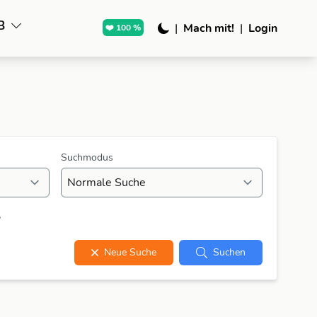
B
|
Mach mit!
|
Login
❤️ 100 %
Suchmodus
?
Neue Suche
Suchen