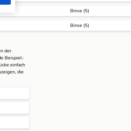
Binse (5)
Binse (5)
in der
e Beispiel-
icke einfach
zeigen, die