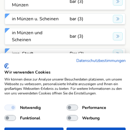
bar (3)
Münzen
in Münzen u. Scheinen
bar (3)
in Münzen und
bar (3)
Scheinen
iran. Stadt
Bar (3)
Datenschutzbestimmungen
irl. Männername
Bar (3)
Wir verwenden Cookies
Wir können diese zur Analyse unserer Besucherdaten platzieren, um unsere
israel. Fussballspieler,
Webseite zu verbessern, personalisierte Inhalte anzuzeigen und Ihnen ein
Bar (3)
Charm 1954-
großartiges Webseiten-Erlebnis zu bieten. Für weitere Informationen zu den
von uns verwendeten Cookies öffnen Sie die Einstellungen.
israel. Kunstpädagoge,
Bar (3)
Notwendig
Performance
Eliad 1952-
Funktional
Werbung
israel. Maler, Eliad
Bar (3)
1952-