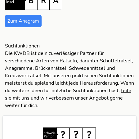
B
Insel
A
B
R
Zum Anagram
B
R
R
Suchfunktionen
Die KWDB ist dein zuverlässiger Partner für
verschiedene Arten von Rätseln, darunter Schüttelrätsel,
Anagramme, Brückenrätsel, Schwedenrätsel und
Kreuzworträtsel. Mit unseren praktischen Suchfunktionen
meisterst du spielend leicht jede Herausforderung. Wenn
du weitere Ideen für nützliche Suchfunktionen hast,
teile
sie mit uns
und wir verbessern unser Angebot gerne
weiter für dich.