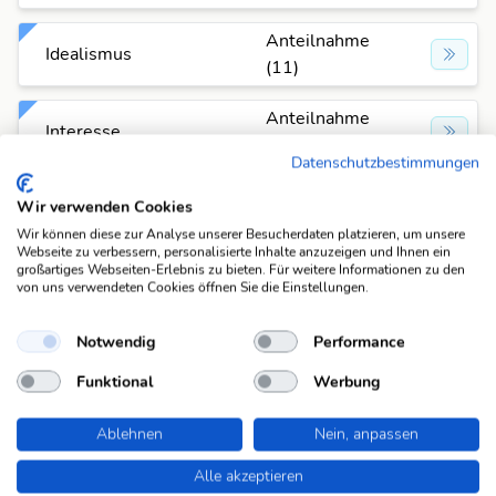
Anteilnahme
Idealismus
(11)
Anteilnahme
Interesse
(11)
Datenschutzbestimmungen
Anteilnahme
Wir verwenden Cookies
Interesse, Beteiligung
(11)
Wir können diese zur Analyse unserer Besucherdaten platzieren, um unsere
Webseite zu verbessern, personalisierte Inhalte anzuzeigen und Ihnen ein
großartiges Webseiten-Erlebnis zu bieten. Für weitere Informationen zu den
Anteilnahme
Mitgefühl
von uns verwendeten Cookies öffnen Sie die Einstellungen.
(11)
Notwendig
Performance
Anteilnahme
Mitleid
(11)
Funktional
Werbung
Anteilnahme
Ablehnen
Nein, anpassen
Trostspendung
(11)
Alle akzeptieren