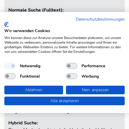
Normale Suche (Fulltext):
In diesem Modus wird deine Suchanfrage über die
Datenschutzbestimmungen
Volltextsuche verarbeitet. Das System bewertet die
Relevanz der gefundenen Ergebnisse – je besser der
Wir verwenden Cookies
Text zur Anfrage passt, desto höher wird er gerankt.
Wir können diese zur Analyse unserer Besucherdaten platzieren, um unsere
Webseite zu verbessern, personalisierte Inhalte anzuzeigen und Ihnen ein
Diese Suche ist ideal, wenn du eine allgemeine Suche
großartiges Webseiten-Erlebnis zu bieten. Für weitere Informationen zu den
durchführen möchtest und eine automatische
von uns verwendeten Cookies öffnen Sie die Einstellungen.
Gewichtung der Resultate wünschst.
Notwendig
Performance
Exakte Suche:
Funktional
Werbung
Hier werden nur Treffer angezeigt, die genau der von
dir eingegebenen Zeichenfolge entsprechen. Diese
Ablehnen
Nein, anpassen
Option ignoriert Teilübereinstimmungen und
berücksichtigt nur exakte Wortformen. Verwende
Alle akzeptieren
diesen Modus, wenn du ganz sicher wissen möchtest,
ob genau diese Formulierung vorhanden ist.
Hybrid Suche: