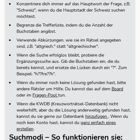
Konzentriere dich immer auf das Hauptwort der Frage, z.B.
"Schweiz", wenn du die Hauptstadt der Schweiz suchen
möchtest.
Begrenze die Trefferliste, indem du die Anzahl der
Buchstaben angibst.
Verwende Abkürzungen, wie sie im Rätsel angegeben
sind, z.B. "altgriech." statt "altgriechischer".
Wenn die Suche erfolglos bleibt, probiere die
Ergänzungssuche aus. Gib die Buchstaben ein, die du
bereits kennst, und ersetze die Lücken durch ein "?". Zum
Beispiel: "h??fre??h".
Wenn du immer noch keine Lösung gefunden hast, bitte
andere Rätsler um Hilfe. Du kannst das auf dem
Board
oder im
Fragen-Pool
tun.
Wenn die KWDB (Kreuzworträtsel-Datenbank) nicht
weiterhilft, aber du die Lösung anderweitig gefunden hast,
kannst du sie gerne zur Datenbank
hinzufügen
.
Wenn du
noch kein Konto hast, kannst du
ganz einfach eines
erstellen
.
Suchmodi – So funktionieren sie: