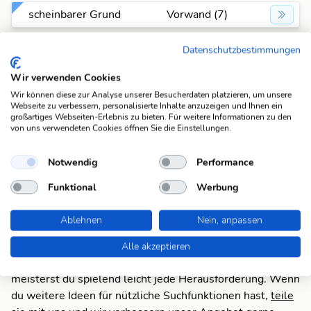
scheinbarer Grund
Vorwand (7)
Staatsbesitz von
Datenschutzbestimmungen
Domaene (7)
Grund und Boden
Wir verwenden Cookies
Wir können diese zur Analyse unserer Besucherdaten platzieren, um unsere
auf Grund dessen
deshalb (7)
Webseite zu verbessern, personalisierte Inhalte anzuzeigen und Ihnen ein
großartiges Webseiten-Erlebnis zu bieten. Für weitere Informationen zu den
von uns verwendeten Cookies öffnen Sie die Einstellungen.
Grund für ein
Ursache (7)
Geschehen
Notwendig
Performance
Funktional
Werbung
Suchfunktionen
Die KWDB ist dein zuverlässiger Partner für
Ablehnen
Nein, anpassen
verschiedene Arten von Rätseln, darunter Schüttelrätsel,
Anagramme, Brückenrätsel, Schwedenrätsel und
Alle akzeptieren
Kreuzworträtsel. Mit unseren praktischen Suchfunktionen
meisterst du spielend leicht jede Herausforderung. Wenn
du weitere Ideen für nützliche Suchfunktionen hast,
teile