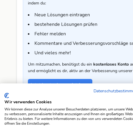
indem du:
Neue Lösungen eintragen
bestehende Lösungen prüfen
Fehler melden
Kommentare und Verbesserungsvorschläge s
Und vieles mehr!
Um mitzumachen, benötigst du ein
kostenloses Konto
a
und ermöglicht es dir, aktiv an der Verbesserung unser
Jetzt kostenlos registrieren
Datenschutzbestim
Wir verwenden Cookies
Kommentar zur Lösung
Wir können diese zur Analyse unserer Besucherdaten platzieren, um unsere Web
zu verbessern, personalisierte Inhalte anzuzeigen und Ihnen ein großartiges Web
🤔 Diese Lösung passt für dich nicht ganz? Oder du hast 
Erlebnis zu bieten. Für weitere Informationen zu den von uns verwendeten Cooki
freut sich über dein Feedback.
öffnen Sie die Einstellungen.