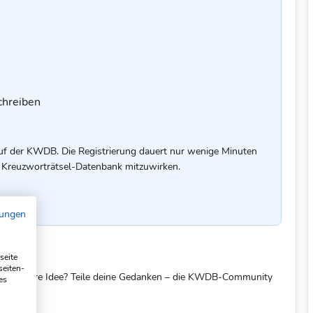
chreiben
uf der KWDB. Die Registrierung dauert nur wenige Minuten
er Kreuzworträtsel-Datenbank mitzuwirken.
mungen
seite
seiten-
eine bessere Idee? Teile deine Gedanken – die KWDB-Community
es