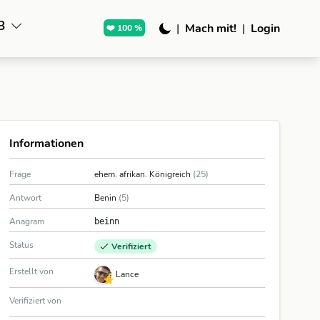
B
|
Mach mit!
|
Login
❤️ 100 %
Informationen
Frage
ehem. afrikan. Königreich
(25)
Antwort
Benin
(5)
Anagram
beinn
Status
Verifiziert
Erstellt von
Lance
Verifiziert von