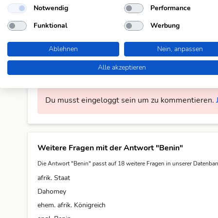
Kommentare (1)
Notwendig
Performance
Funktional
Werbung
Red Fox
die Abkürzung für afrikanisch... = afrik.
Ablehnen
Nein, anpassen
Alle akzeptieren
Kommentar schreiben
Du musst eingeloggt sein um zu kommentieren.
Weitere Fragen mit der Antwort "Benin"
Die Antwort "Benin" passt auf 18 weitere Fragen in unserer Datenban
afrik. Staat
Dahomey
ehem. afrik. Königreich