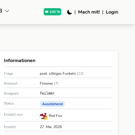
B
|
Mach mit!
|
Login
❤️ 100 %
Informationen
Frage
poet. zittriges Funkeln
(23)
Antwort
Flimmer
(7)
Anagram
feilmmr
Status
Ausstehend
Erstellt von
Red Fox
Erstellt
27. Mai. 2026