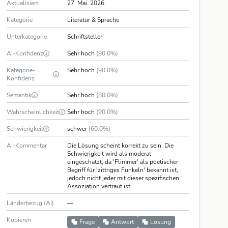
Aktualisiert
27. Mai. 2026
Kategorie
Literatur & Sprache
Unterkategorie
Schriftsteller
AI-Konfidenz
Sehr hoch
(90.0%)
Kategorie-
Sehr hoch
(90.0%)
Konfidenz
Semantik
Sehr hoch
(80.0%)
Wahrscheinlichkeit
Sehr hoch
(90.0%)
Schwierigkeit
schwer
(60.0%)
AI-Kommentar
Die Lösung scheint korrekt zu sein. Die
Schwierigkeit wird als moderat
eingeschätzt, da 'Flimmer' als poetischer
Begriff für 'zittriges Funkeln' bekannt ist,
jedoch nicht jeder mit dieser spezifischen
Assoziation vertraut ist.
Länderbezug (AI)
—
Kopieren
Frage
Antwort
Lösung