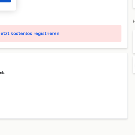
H
Jetzt kostenlos registrieren
nk.