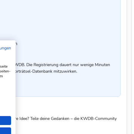
chreiben
mungen
uf der KWDB. Die Registrierung dauert nur wenige Minuten
seite
er Kreuzworträtsel-Datenbank mitzuwirken.
seiten-
es
eine bessere Idee? Teile deine Gedanken – die KWDB-Community