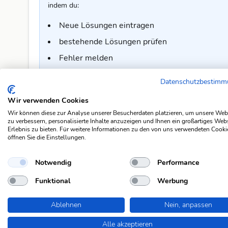
indem du:
Neue Lösungen eintragen
bestehende Lösungen prüfen
Fehler melden
Kommentare und Verbesserungsvorschläge s
Datenschutzbestim
Und vieles mehr!
Wir verwenden Cookies
Um mitzumachen, benötigst du ein
kostenloses Konto
a
Wir können diese zur Analyse unserer Besucherdaten platzieren, um unsere Web
und ermöglicht es dir, aktiv an der Verbesserung unser
zu verbessern, personalisierte Inhalte anzuzeigen und Ihnen ein großartiges Web
Erlebnis zu bieten. Für weitere Informationen zu den von uns verwendeten Cooki
öffnen Sie die Einstellungen.
Jetzt kostenlos registrieren
Notwendig
Performance
Funktional
Werbung
Kommentar zur Lösung
🤔 Diese Lösung passt für dich nicht ganz? Oder du hast 
Ablehnen
Nein, anpassen
freut sich über dein Feedback.
Alle akzeptieren