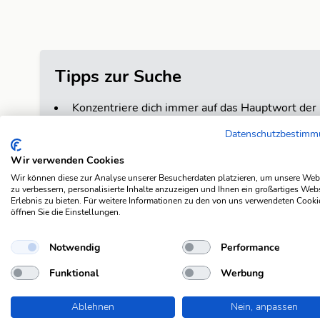
Tipps zur Suche
Konzentriere dich immer auf das Hauptwort der 
die Hauptstadt der Schweiz suchen möchtest.
Datenschutzbestim
Begrenze die Trefferliste, indem du die Anzahl 
Wir verwenden Cookies
Verwende Abkürzungen, wie sie im Rätsel angege
Wir können diese zur Analyse unserer Besucherdaten platzieren, um unsere Web
statt "altgriechischer".
zu verbessern, personalisierte Inhalte anzuzeigen und Ihnen ein großartiges Web
Erlebnis zu bieten. Für weitere Informationen zu den von uns verwendeten Cooki
Wenn die Suche erfolglos bleibt, probiere die E
öffnen Sie die Einstellungen.
Buchstaben ein, die du bereits kennst, und erset
Zum Beispiel: "h??fre??h".
Notwendig
Performance
Wenn du immer noch keine Lösung gefunden has
Funktional
Werbung
Hilfe. Du kannst das auf dem
Board
oder im
Fra
Ablehnen
Wenn die KWDB (Kreuzworträtsel-Datenbank) nic
Nein, anpassen