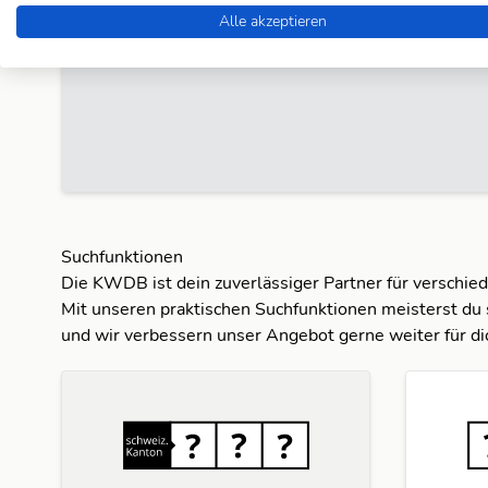
Lösung anderweitig gefunden hast, kannst du s
Alle akzeptieren
hinzufügen
.
Wenn du noch kein Konto hast, kan
erstellen
.
Suchfunktionen
Die KWDB ist dein zuverlässiger Partner für verschie
Mit unseren praktischen Suchfunktionen meisterst du 
und wir verbessern unser Angebot gerne weiter für di