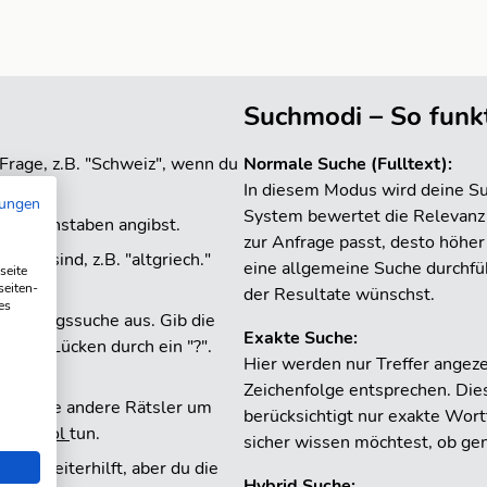
Suchmodi – So funkt
Frage, z.B. "Schweiz", wenn du
Normale Suche (Fulltext):
In diesem Modus wird deine Su
mungen
System bewertet die Relevanz 
der Buchstaben angibst.
zur Anfrage passt, desto höher
ben sind, z.B. "altgriech."
eine allgemeine Suche durchf
seite
seiten-
der Resultate wünschst.
es
rgänzungssuche aus. Gib die
Exakte Suche:
ze die Lücken durch ein "?".
Hier werden nur Treffer angeze
Zeichenfolge entsprechen. Die
t, bitte andere Rätsler um
berücksichtigt nur exakte Wo
gen-Pool
tun.
sicher wissen möchtest, ob ge
ht weiterhilft, aber du die
Hybrid Suche: