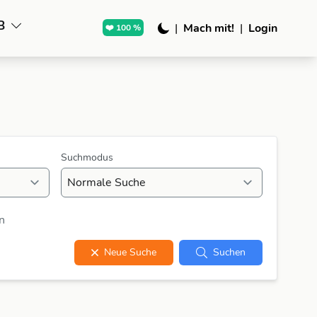
B
|
Mach mit!
|
Login
❤️ 100 %
Suchmodus
n
Neue Suche
Suchen