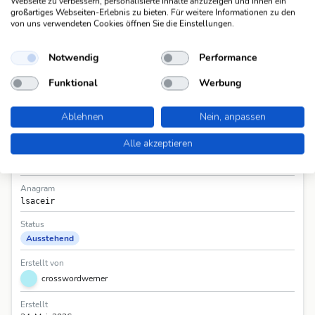
Webseite zu verbessern, personalisierte Inhalte anzuzeigen und Ihnen ein
großartiges Webseiten-Erlebnis zu bieten. Für weitere Informationen zu den
von uns verwendeten Cookies öffnen Sie die Einstellungen.
Notwendig
Performance
Funktional
Werbung
Informationen
Ablehnen
Nein, anpassen
Frage
Berg in den franz. Alpen (2 W.)
(31)
Alle akzeptieren
Antwort
LeSirac
(7)
Anagram
lsaceir
Status
Ausstehend
Erstellt von
crosswordwerner
Erstellt